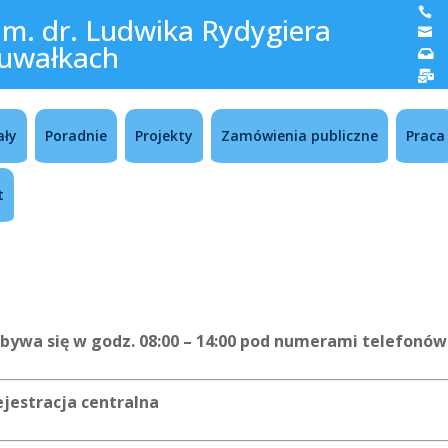

im. dr. Ludwika Rydygiera

uwałkach


ały
Poradnie
Projekty
Zamówienia publiczne
Praca
t
dbywa się w godz. 08:00 – 14:00 pod numerami telefonów
ejestracja centralna