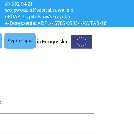
87 562 94 21
wojewodzki@szpital.suwalki.pl
ePUAP: /szpitalsuw/skrzynka
e-Doręczenia: AE:PL-45785-95934-AWTAB-16
Fizjoterapia
: