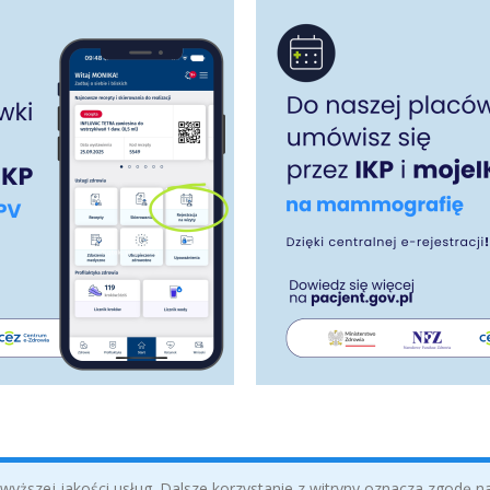
yższej jakości usług. Dalsze korzystanie z witryny oznacza zgodę na