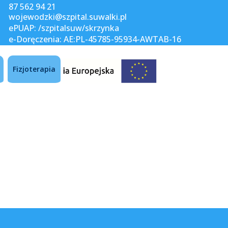
87 562 94 21
wojewodzki@szpital.suwalki.pl
ePUAP: /szpitalsuw/skrzynka
e-Doręczenia: AE:PL-45785-95934-AWTAB-16
Fizjoterapia