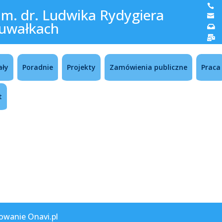

im. dr. Ludwika Rydygiera

uwałkach


ały
Poradnie
Projekty
Zamówienia publiczne
Praca
t
owanie Onavi.pl