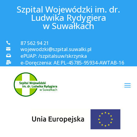
Szpital Wojewódzki im. dr.
Ludwika Rydygiera
w Suwałkach
87 562 94 21

wojewodzki@szpital.suwalki.pl

ePUAP: /szpitalsuw/skrzynka

e-Doręczenia: AE:PL-45785-95934-AWTAB-16
