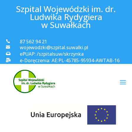
Szpital Wojewódzki im. dr.
Ludwika Rydygiera
w Suwałkach
87 562 94 21

wojewodzki@szpital.suwalki.pl

ePUAP: /szpitalsuw/skrzynka

e-Doręczenia: AE:PL-45785-95934-AWTAB-16
