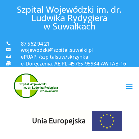
Szpital Wojewódzki im. dr.
Ludwika Rydygiera
w Suwałkach
87 562 94 21

wojewodzki@szpital.suwalki.pl

ePUAP: /szpitalsuw/skrzynka

e-Doręczenia: AE:PL-45785-95934-AWTAB-16
