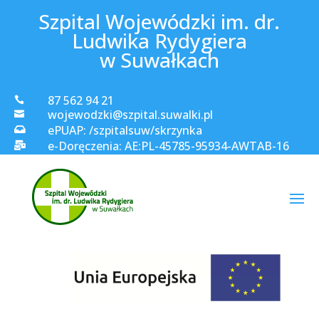
Szpital Wojewódzki im. dr.
Ludwika Rydygiera
w Suwałkach
87 562 94 21

wojewodzki@szpital.suwalki.pl

ePUAP: /szpitalsuw/skrzynka

e-Doręczenia: AE:PL-45785-95934-AWTAB-16
