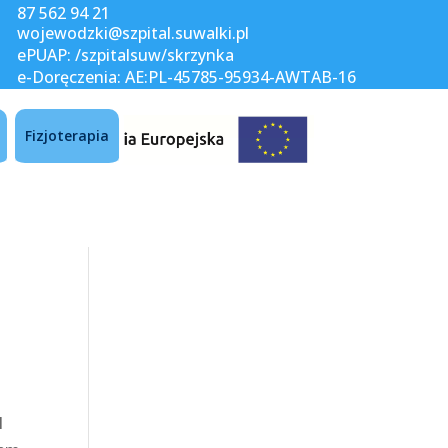
87 562 94 21
wojewodzki@szpital.suwalki.pl
ePUAP: /szpitalsuw/skrzynka
e-Doręczenia: AE:PL-45785-95934-AWTAB-16
Fizjoterapia
l