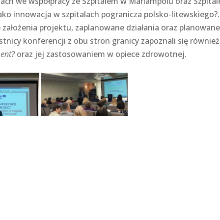
kach we współpracy ze Szpitalem w Mariampolu oraz Szpita
ako innowacja w szpitalach pogranicza polsko-litewskiego?
 założenia projektu, zaplanowane działania oraz planowan
estnicy konferencji z obu stron granicy zapoznali się również
ent?
oraz jej zastosowaniem w opiece zdrowotnej.