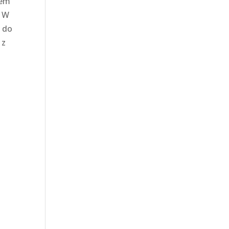
lem
. W
e do
 z