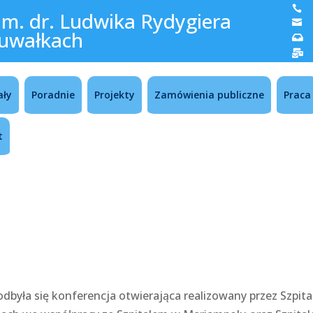

im. dr. Ludwika Rydygiera

uwałkach


ały
Poradnie
Projekty
Zamówienia publiczne
Praca
t
dbyła się konferencja otwierająca realizowany przez Szpita