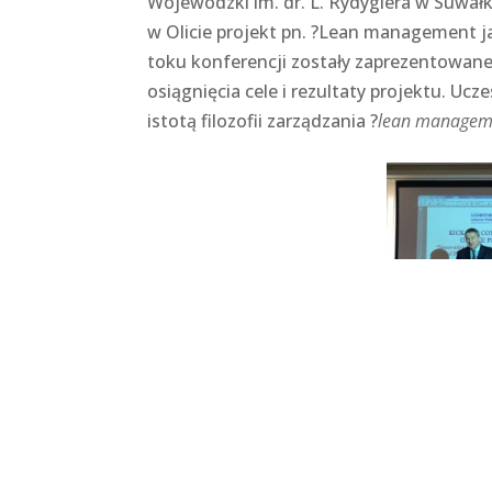
Wojewódzki im. dr. L. Rydygiera w Suwał
w Olicie projekt pn. ?Lean management j
toku konferencji zostały zaprezentowane
osiągnięcia cele i rezultaty projektu. Ucz
istotą filozofii zarządzania ?
lean
managem