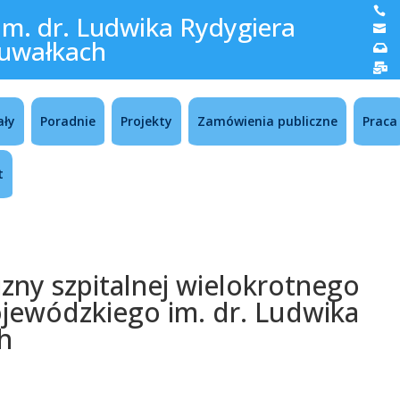

im. dr. Ludwika Rydygiera

uwałkach


ały
Poradnie
Projekty
Zamówienia publiczne
Praca
t
lizny szpitalnej wielokrotnego
ojewódzkiego im. dr. Ludwika
h