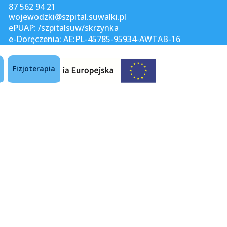
87 562 94 21
wojewodzki@szpital.suwalki.pl
ePUAP: /szpitalsuw/skrzynka
e-Doręczenia: AE:PL-45785-95934-AWTAB-16
Fizjoterapia