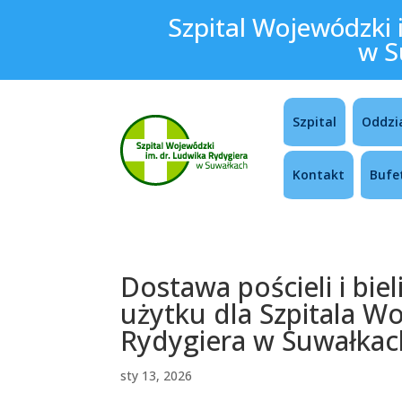
Szpital Wojewódzki 
w S
Szpital
Oddzi
Kontakt
Bufe
Dostawa pościeli i bie
użytku dla Szpitala W
Rydygiera w Suwałkac
sty 13, 2026