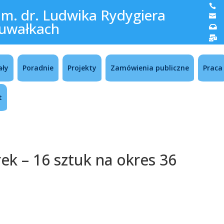

im. dr. Ludwika Rydygiera

uwałkach


ały
Poradnie
Projekty
Zamówienia publiczne
Praca
t
ek – 16 sztuk na okres 36