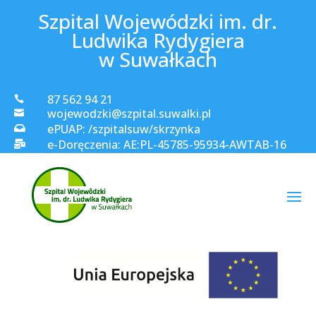
Szpital Wojewódzki im. dr.
Ludwika Rydygiera
w Suwałkach
87 562 94 21

wojewodzki@szpital.suwalki.pl

ePUAP: /szpitalsuw/skrzynka

e-Doręczenia: AE:PL-45785-95934-AWTAB-16
