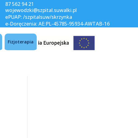
87 562 94 21
wojewodzki@szpital.suwalki.pl
ePUAP: /szpitalsuw/skrzynka
e-Doręczenia: AE:PL-45785-95934-AWTAB-16
Fizjoterapia