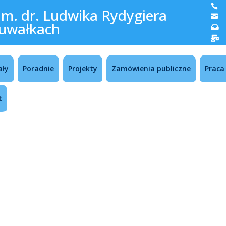

im. dr. Ludwika Rydygiera

uwałkach


ały
Poradnie
Projekty
Zamówienia publiczne
Praca
t