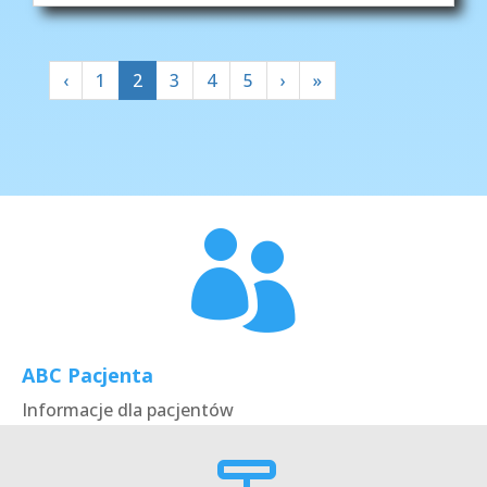
‹
1
2
3
4
5
›
»

ABC Pacjenta
Informacje dla pacjentów