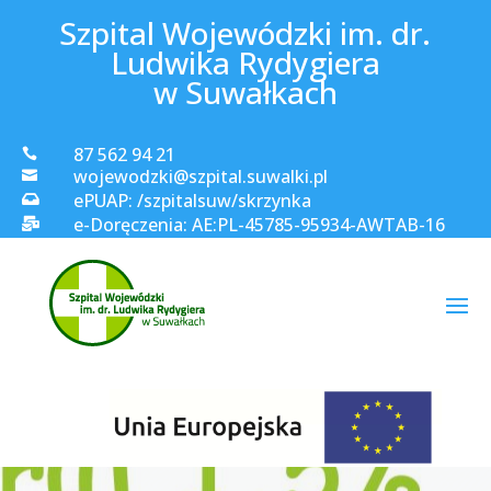
Szpital Wojewódzki im. dr.
Ludwika Rydygiera
w Suwałkach
87 562 94 21

wojewodzki@szpital.suwalki.pl

ePUAP: /szpitalsuw/skrzynka

e-Doręczenia: AE:PL-45785-95934-AWTAB-16
